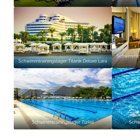
Schwimmtra
Schwimmtrainingslager Titanik Deluxe Lara
Schwimmtrainingslager Türkei
Schw