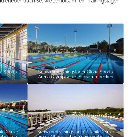
und erleben auch Se, wie „erholsam“ ein Trainingslager
a Sports
Schwimmtrainingslager Gloria Sports
Arena Olympisches Schwimmbecken
ik Deluxe
Schwimmtrainingslager Titanik Deluxe
mbecken
Belek Olympisches Schwimmbecken