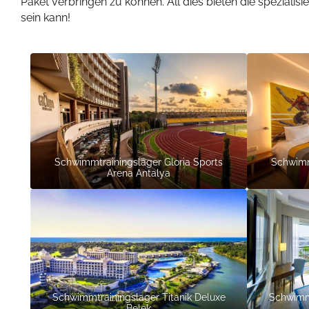
Paket verbringen zu können. All dies bieten die spezialisi
sein kann!
Schwimmtrainingslager Gloria Sports
Schwimm
Arena Antalya
Schwimmtrainingslager Titanik Deluxe
Schwimmt
Belek