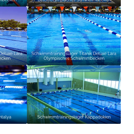
Deluxe Lara
Schwimmtrainingslager Titanik Deluxe Lara
ecken
Olympisches Schwimmbecken
ntalya
Schwimmtrainingslager Kappadokien