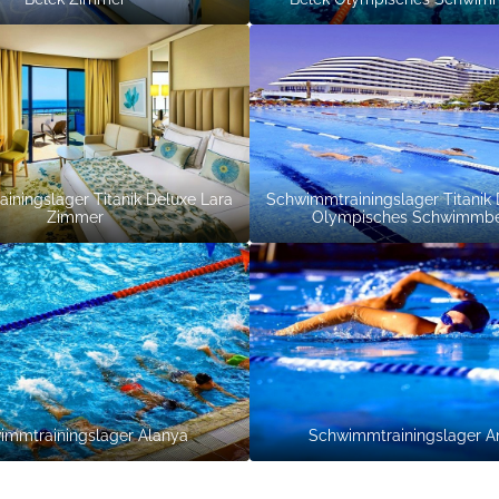
iningslager Titanik Deluxe Lara
Schwimmtrainingslager Titanik 
Zimmer
Olympisches Schwimmb
immtrainingslager Alanya
Schwimmtrainingslager A