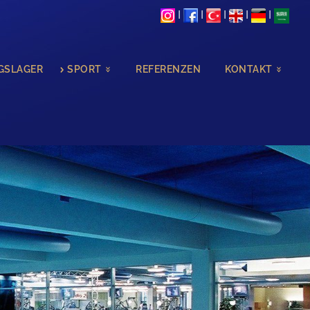
I
I
I
I
I
GSLAGER
SPORT
REFERENZEN
KONTAKT