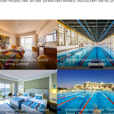
erten Hotels hier an der türkischen Riviera. Versuchen Sie es 
trainingslager Gloria Sports
Schwimmtrainingslager Glori
Arena Zimmer
Arena Pool
rainingslager Titanik Deluxe
Schwimmtrainingslager Titan
Belek Zimmer
Belek Olympisches Schwim